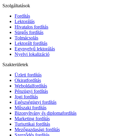
Szolgáltatások
Fordítás
Lektorálás
Hivatalos fordítás
Sürgős fordítás
Tolmácsolás
Lektorált fordítás
Egynyelvű lektorálás
Nyelvi lokalizáció
Szakterületek
Üzleti fordítás
Okiratfordítás
Weboldalfordítás
Pénzügyi fordítás
Jogi fordítás
Egészségügyi fordítás
Műszaki fordítás
Bizonyítvány és diplomafordítás
Marketing fordítás
Turisztikai fordítás
Mezőgazdasági fordítás
Szerződés fordítás