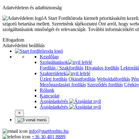
Adatvédelem és adatbiztonság
A Start Fordítóiroda kiemelt prioritásaként keze
szigorú betartása mellett. Szeretnénk tájékoztatni Önt arról, hogy w
szolgáltatásaink minőségét és relevanciáját. További információkért o
Elfogadom
Adatvédelmi beállítás
Kezdőlap
Szolgáltatások
Fordítás / Szakfordítás
Hivatalos fordítás
Lektorálá
Szakterületek
Üzleti fordítás
Okiratfordítás
Weboldalfordítás
Pén
Mezőgazdasági fordítás
Szerződés fordítás
Cégkivo
Rólunk
Kapcsolat
Árajánlatkérés
Árajánlatkérés
menü
info@startfordito.hu
+36 30 481 8889