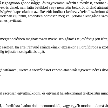
tő legnagyobb gondossággal és figyelemmel készíti a fordítást, azonban 
evek és címek nem latin betűkkel vagy nem latin betűkről történő átírás
égével kapcsolatban az elkészült fordítást kézhez vételétől számított 48
rodának eljuttatni, amelyben pontosan meg kell jelölni a kifogásolt szöve
ntes javítását.
megrendelésben meghatározott nyelvi szolgáltatás teljesítéséig jön létr
esetben, ha erre irányuló szándékának jelzésekor a Fordítóiroda a szo
 teljesített szolgáltatás díját.
áltatásaival, illetve a szerződéssel kapcsolatos vitás ügyeiket békés 
.
al szorosan együttműködni, és egymást haladéktalanul tájékoztatni minden 
ltal, a fordításra átadott dokumentumokból, vagy egyéb módon tudomásár