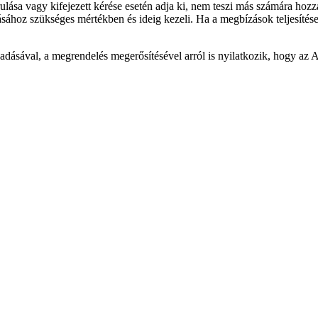
árulása vagy kifejezett kérése esetén adja ki, nem teszi más számára ho
tásához szükséges mértékben és ideig kezeli. Ha a megbízások teljesítések
gadásával, a megrendelés megerősítésével arról is nyilatkozik, hogy az 