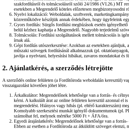
szakfordításról és tolmácsolásról szóló 24/1986 (VI.26.) MT rend
esetekben a Megrendelő köteles előzetesen megbizonyosodni róla
Nyelvi lokalizáció: Weboldalak, szoftverek, marketingkampányok
közreműködve készítjük annak érdekében, hogy ügyfeleink egy i
Gyors fordítás: Sürgős fordítási megbízások esetén igényelhető s
belül kézhez kaphatja a Megrendelő. Nagyobb terjedelmű szöveg
Tolmácsolás: Fordítási szolgáltatások mellett tolmácsolás is i
írnak alá.
Gépi fordítás utószerkesztése: Azokban az esetekben ajánljuk, 
műszaki szövegek fordításánál alkalmazzuk (pl. oktatóanyagok, be
javítja a nyelvtani, helyesírási hibákat, zavaros mondatokat és 
2. Ajánlatkérés, a szerződés létrejötte
A szerződés online felületen (a Fordítóiroda weboldalán keresztül) vagy
visszaigazolást követően jöhet létre.
Árkalkulátor: Megrendelőnek lehetősége van a forrás- és célnyel
kérni. A kalkulált árat az online felületen keresztül azonnal el
megrendelést. Hiányos vagy hibás (pl. eltérő karakterszám) meg
Komolyabb szerkesztési munkát igénylő dokumentumok (pl. PDF, k
számolhat fel, melynek mértéke 5000 Ft + ÁFA/óra.
Egyedi árajánlatkérés: Megrendelőnek lehetősége van a forrás- é
Ebben az esetben a Fordítóiroda az átküldött szöveget elemzi, ma