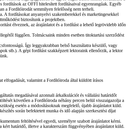
los fordítások az OFFI hitelesített fordításaival egyenrangúak. Egyéb
an a Fordítóirodát semmilyen felelősség nem terheli.
tva. A fordításokat anyanyelvi szakemberekkel és marketingesekkel
ttműködést biztosítunk a projektben.
itást élveznek, az árajánlatot és a fordítást a lehető legrövidebb időn
llegétől függően. Tolmácsaink minden esetben titoktartási szerződést
lcsfontosságú. Így leggyakrabban belső használatra készülő, vagy
k stb.). A gépi fordítást szakképzett lektoraink ellenőrzik, a lektor
tünk.
t elfogadását, valamint a Fordítóiroda által küldött írásos
áltatás megadásával azonnali árkalkulációt és vállalási határidőt
ltöltését követően a Fordítóiroda néhány percen belül visszaigazolja a
 szükség esetén a módosításoknak megfelelő, újabb árajánlatot küld.
zítés során befektetett munka és idő alapján szerkesztési díjat
kumentum feltöltésével egyedi, személyre szabott árajánlatot kérni.
a kért határidő, illetve a karakterszám függvényében árajánlatot küld.