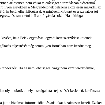
ebben az esetben nem vállal felelősséget a fordításban előforduló
áért, ilyen esetekben a Megrendelőnek célszerű előzetesen megadni az
 órán belül élhet kifogással. A minőségi kifogást és a szavatossági
grészt és ismertetni kell a kifogásolás okát. Ha a kifogás
e, kivéve, ha a Felek egymással egyedi keretszerződést kötöttek.
lgáltatás teljesítését még semmilyen formában nem kezdte meg.
úton rendezzék. Ha ez nem lehetséges, vagy nem vezet eredményre,
olyan okról, amely a szolgáltatás teljesítését késlelteti, korlátozza
a jutott bizalmas információkat és adatokat bizalmasan kezeli. Ezeket