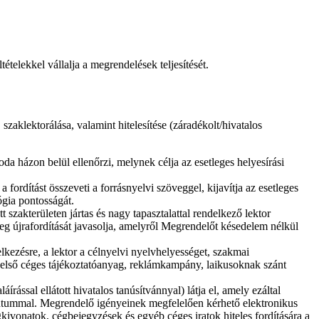
telekkel vállalja a megrendelések teljesítését.
zaklektorálása, valamint hitelesítése (záradékolt/hivatalos
iroda házon belül ellenőrzi, melynek célja az esetleges helyesírási
a fordítást összeveti a forrásnyelvi szöveggel, kijavítja az esetleges
lógia pontosságát.
 szakterületen jártas és nagy tapasztalattal rendelkező lektor
eg újrafordítását javasolja, amelyről Megrendelőt késedelem nélkül
lkezésre, a lektor a célnyelvi nyelvhelyességet, szakmai
l. belső céges tájékoztatóanyag, reklámkampány, laikusoknak szánt
áírással ellátott hivatalos tanúsítvánnyal) látja el, amely ezáltal
mentummal. Megrendelő igényeinek megfelelően kérhető elektronikus
gkivonatok, cégbejegyzések és egyéb céges iratok hiteles fordítására a