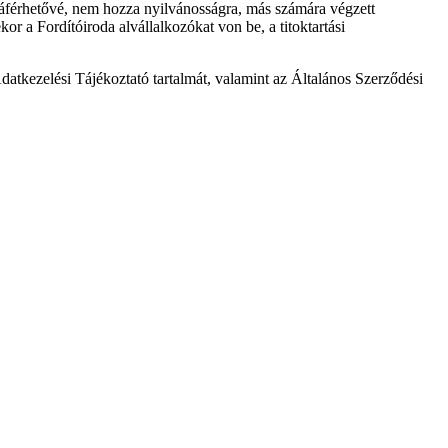
zzáférhetővé, nem hozza nyilvánosságra, más számára végzett
or a Fordítóiroda alvállalkozókat von be, a titoktartási
Adatkezelési Tájékoztató tartalmát, valamint az Általános Szerződési