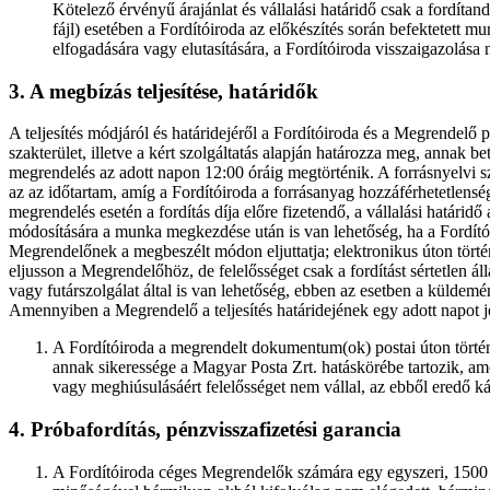
Kötelező érvényű árajánlat és vállalási határidő csak a fordí
fájl) esetében a Fordítóiroda az előkészítés során befektetett 
elfogadására vagy elutasítására, a Fordítóiroda visszaigazolása 
3. A megbízás teljesítése, határidők
A teljesítés módjáról és határidejéről a Fordítóiroda és a Megrendelő 
szakterület, illetve a kért szolgáltatás alapján határozza meg, annak b
megrendelés az adott napon 12:00 óráig megtörténik. A forrásnyelvi 
az az időtartam, amíg a Fordítóiroda a forrásanyag hozzáférhetetlens
megrendelés esetén a fordítás díja előre fizetendő, a vállalási határid
módosítására a munka megkezdése után is van lehetőség, ha a Fordítóir
Megrendelőnek a megbeszélt módon eljuttatja; elektronikus úton történő
eljusson a Megrendelőhöz, de felelősséget csak a fordítást sértetlen áll
vagy futárszolgálat által is van lehetőség, ebben az esetben a küldemé
Amennyiben a Megrendelő a teljesítés határidejének egy adott napot je
A Fordítóiroda a megrendelt dokumentum(ok) postai úton történő 
annak sikeressége a Magyar Posta Zrt. hatáskörébe tartozik, am
vagy meghiúsulásáért felelősséget nem vállal, az ebből eredő ká
4. Próbafordítás, pénzvisszafizetési garancia
A Fordítóiroda céges Megrendelők számára egy egyszeri, 1500 kar