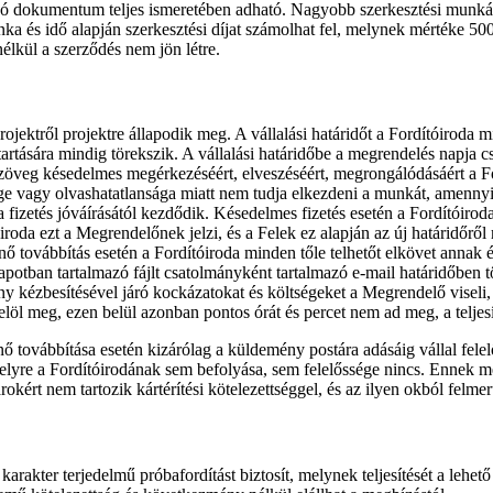
tandó dokumentum teljes ismeretében adható. Nagyobb szerkesztési mun
munka és idő alapján szerkesztési díjat számolhat fel, melynek mértéke
nélkül a szerződés nem jön létre.
projektről projektre állapodik meg. A vállalási határidőt a Fordítóiroda 
etartására mindig törekszik. A vállalási határidőbe a megrendelés napja 
szöveg késedelmes megérkezéséért, elveszéséért, megrongálódásáért a F
ége vagy olvashatatlansága miatt nem tudja elkezdeni a munkát, amenny
ő a fizetés jóváírásától kezdődik. Késedelmes fizetés esetén a Fordítóirod
oda ezt a Megrendelőnek jelzi, és a Felek ez alapján az új határidőről 
 továbbítás esetén a Fordítóiroda minden tőle telhetőt elkövet annak ér
apotban tartalmazó fájlt csatolmányként tartalmazó e-mail határidőben tör
ny kézbesítésével járó kockázatokat és költségeket a Megrendelő viseli,
löl meg, ezen belül azonban pontos órát és percet nem ad meg, a teljesí
továbbítása esetén kizárólag a küldemény postára adásáig vállal felel
elyre a Fordítóirodának sem befolyása, sem felelőssége nincs. Ennek me
rokért nem tartozik kártérítési kötelezettséggel, és az ilyen okból felm
akter terjedelmű próbafordítást biztosít, melynek teljesítését a lehető