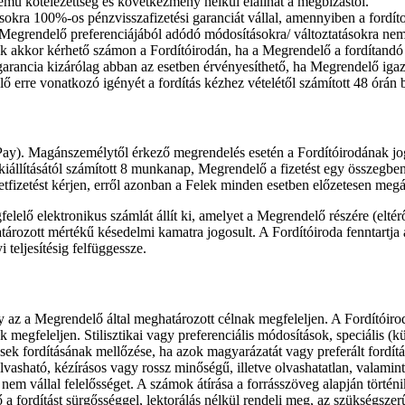
mű kötelezettség és következmény nélkül elállhat a megbízástól.
tásokra 100%-os pénzvisszafizetési garanciát vállal, amennyiben a fordíto
 a Megrendelő preferenciájából adódó módosításokra/ változtatásokra n
sak akkor kérhető számon a Fordítóirodán, ha a Megrendelő a fordítandó 
i garancia kizárólag abban az esetben érvényesíthető, ha Megrendelő igaz
 erre vonatkozó igényét a fordítás kézhez vételétől számított 48 órán be
Pay). Magánszemélytől érkező megrendelés esetén a Fordítóirodának joga
kiállításától számított 8 munkanap, Megrendelő a fizetést egy összegben 
zletfizetést kérjen, erről azonban a Felek minden esetben előzetesen me
egfelelő elektronikus számlát állít ki, amelyet a Megrendelő részére (el
tározott mértékű késedelmi kamatra jogosult. A Fordítóiroda fenntartja
 teljesítésig felfüggessze.
y az a Megrendelő által meghatározott célnak megfeleljen. A Fordítóirod
 megfeleljen. Stilisztikai vagy preferenciális módosítások, speciális (k
ések fordításának mellőzése, ha azok magyarázatát vagy preferált fordí
vasható, kézírásos vagy rossz minőségű, illetve olvashatatlan, valamint
a nem vállal felelősséget. A számok átírása a forrásszöveg alapján tör
 a fordítást sürgősséggel, lektorálás nélkül rendeli meg, az szükségsze