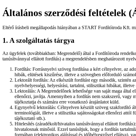
Általános szerződési feltételek 
Eltérő írásbeli megállapodás hiányában a START Fordítóiroda Kft. mint 
1. A szolgáltatás tárgya
Az ügyfelek (továbbiakban: Megrendelő) által a Fordítóiroda rendelkez
tanúsítvánnyal ellátott fordítás) a megrendelésben meghatározott nyel
Fordítás: Forrásnyelvi szöveg fordítása a kért célnyelvre, az adot
hibák, elütések kiszűrése, illetve a szövegben előforduló számok
Lektorált fordítás: Az elkészült fordítást egy második, szintén az
nyelvhelyességi, helyesírási, tartalmi, stilisztikai hibákat, ille
Lektorálás: A Megrendelőnek lehetősége van saját maga által elké
ellenőrzi, javítja. Amennyiben a fordítás nem szakszerű, vagy 
tájékoztatja és számára erre vonatkozó árajánlatot küld.
Egynyelvű lektorálás: Célnyelven készült szöveg szakfordító ált
terminológiát, illetve a stilisztika sajátosságokat ellenőrzi at
tájékoztató stb.).
Hitelesítés (záradékolt/hivatalos tanúsítvánnyal ellátott fordítás)
hivatalosnak minősül. Ezzel tanúsítjuk, hogy a fordítás tarta
formában (elektronikus aláírással és időbélyegzővel ellátva), va