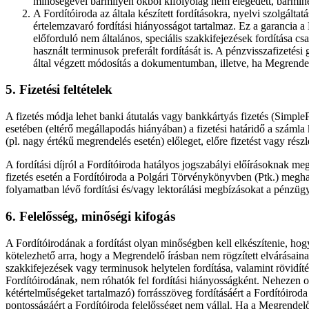
minőségével bármilyen okból kifolyólag nem elégedett, bármine
A Fordítóiroda az általa készített fordításokra, nyelvi szolgálta
értelemzavaró fordítási hiányosságot tartalmaz. Ez a garancia
előforduló nem általános, speciális szakkifejezések fordítása c
használt terminusok preferált fordítását is. A pénzvisszafizetés
által végzett módosítás a dokumentumban, illetve, ha Megrendelő
5. Fizetési feltételek
A fizetés módja lehet banki átutalás vagy bankkártyás fizetés (Simple
esetében (eltérő megállapodás hiányában) a fizetési határidő a számla 
(pl. nagy értékű megrendelés esetén) előleget, előre fizetést vagy rés
A fordítási díjról a Fordítóiroda hatályos jogszabályi előírásoknak m
fizetés esetén a Fordítóiroda a Polgári Törvénykönyvben (Ptk.) megha
folyamatban lévő fordítási és/vagy lektorálási megbízásokat a pénzügyi
6. Felelősség, minőségi kifogás
A Fordítóirodának a fordítást olyan minőségben kell elkészítenie, hog
kötelezhető arra, hogy a Megrendelő írásban nem rögzített elvárásainak
szakkifejezések vagy terminusok helytelen fordítása, valamint rövidít
Fordítóirodának, nem róhatók fel fordítási hiányosságként. Nehezen ol
kétértelműségeket tartalmazó) forrásszöveg fordításáért a Fordítóirod
pontosságáért a Fordítóiroda felelősséget nem vállal. Ha a Megrendelő