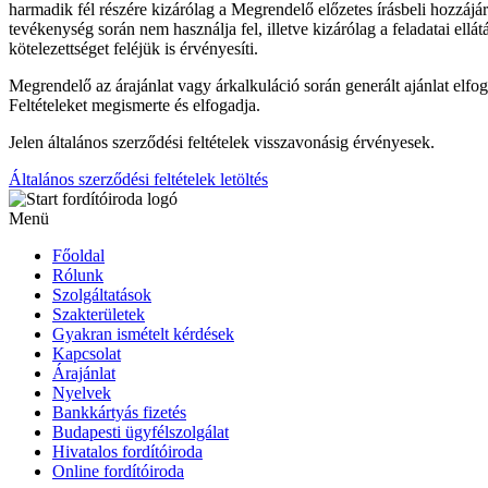
harmadik fél részére kizárólag a Megrendelő előzetes írásbeli hozzáj
tevékenység során nem használja fel, illetve kizárólag a feladatai ellá
kötelezettséget feléjük is érvényesíti.
Megrendelő az árajánlat vagy árkalkuláció során generált ajánlat elfo
Feltételeket megismerte és elfogadja.
Jelen általános szerződési feltételek visszavonásig érvényesek.
Általános szerződési feltételek letöltés
Menü
Főoldal
Rólunk
Szolgáltatások
Szakterületek
Gyakran ismételt kérdések
Kapcsolat
Árajánlat
Nyelvek
Bankkártyás fizetés
Budapesti ügyfélszolgálat
Hivatalos fordítóiroda
Online fordítóiroda