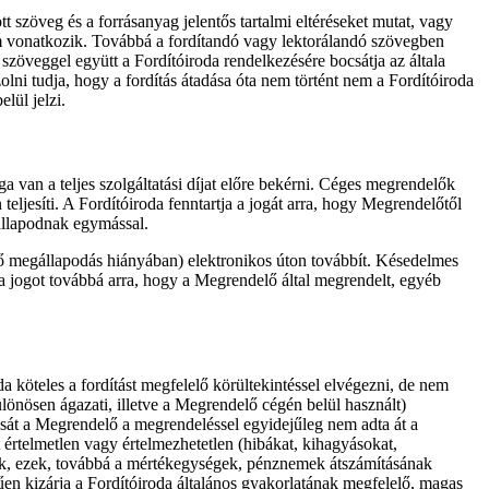
tt szöveg és a forrásanyag jelentős tartalmi eltéréseket mutat, vagy
em vonatkozik. Továbbá a fordítandó vagy lektorálandó szövegben
szöveggel együtt a Fordítóiroda rendelkezésére bocsátja az általa
olni tudja, hogy a fordítás átadása óta nem történt nem a Fordítóiroda
lül jelzi.
 van a teljes szolgáltatási díjat előre bekérni. Céges megrendelők
teljesíti. A Fordítóiroda fenntartja a jogát arra, hogy Megrendelőtől
gállapodnak egymással.
térő megállapodás hiányában) elektronikos úton továbbít. Késedelmes
 a jogot továbbá arra, hogy a Megrendelő által megrendelt, egyéb
a köteles a fordítást megfelelő körültekintéssel elvégezni, de nem
ülönösen ágazati, illetve a Megrendelő cégén belül használt)
tását a Megrendelő a megrendeléssel egyidejűleg nem adta át a
 értelmetlen vagy értelmezhetetlen (hibákat, kihagyásokat,
ténik, ezek, továbbá a mértékegységek, pénznemek átszámításának
rűen kizárja a Fordítóiroda általános gyakorlatának megfelelő, magas