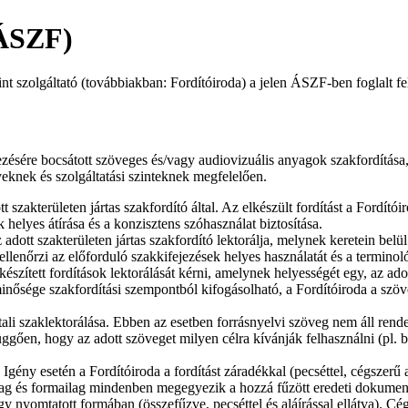
(ÁSZF)
szolgáltató (továbbiakban: Fordítóiroda) a jelen ÁSZF-ben foglalt felté
ésére bocsátott szöveges és/vagy audiovizuális anyagok szakfordítása, s
veknek és szolgáltatási szinteknek megfelelően.
t szakterületen jártas szakfordító által. Az elkészült fordítást a Fordító
 helyes átírása és a konzisztens szóhasználat biztosítása.
 adott szakterületen jártas szakfordító lektorálja, melynek keretein belül 
tve ellenőrzi az előforduló szakkifejezések helyes használatát és a termino
szített fordítások lektorálását kérni, amelynek helyességét egy, az adott
minősége szakfordítási szempontból kifogásolható, a Fordítóiroda a szöv
ali szaklektorálása. Ebben az esetben forrásnyelvi szöveg nem áll rende
tól függően, hogy az adott szöveget milyen célra kívánják felhasználni (p
: Igény esetén a Fordítóiroda a fordítást záradékkal (pecséttel, cégszerű al
lmilag és formailag mindenben megegyezik a hozzá fűzött eredeti doku
gy nyomtatott formában (összefűzve, pecséttel és aláírással ellátva). Cé