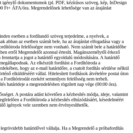
kát igénylő dokumentumok (pl. PDF, kézírásos szöveg, kép, InDesign
 5000 Ft+ ÁFA/óra. Megrendelőnek lehetősége van az árajánlat
minden esetben a fordítandó szöveg terjedelme, a nyelvek, a
csak abban az esetben számít bele, ha az árajánlat elfogadása vagy a
ordítóiroda felelősségre nem vonható. Nem számít bele a határidőbe
iben erről Megrendelőt azonnal értesíti. Magánszemélytől érkező
a fenntartja a jogot a határidő egyoldalú módosítására. A határidő
megállapodnak. Az elkészült fordítást a Fordítóiroda a
dekében, hogy az e-mail határidőre, a csatolt fordítás sérülése nélkül
ténő elküldéséért vállal. Hitelesített fordítások átvételére postai úton
 a Fordítórirodát ezekért semmilyen felelősség nem terheli.
tés határideje a megrendelésben rögzített nap vége (00:00 óra).
ősséget. A postára adást követően a kézbesítés módja, ideje, valamint
gfelelően a Fordítóiroda a kézbesítés elhúzódásáért, késedelméért
erülő igények vele szemben nem érvényesíthetők.
 legrövidebb határidővel vállalja. Ha a Megrendelő a próbafordítás