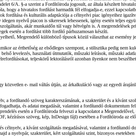
elet 6/A. §-a szerint a Fordítóiroda jogosult, az általa készített hivata
, hogy a hivatalos fordítást harmadik fél elfogadja-e, ezzel kapcsolatb
 fordítása és kulturális adaptációja a célnyelvi piac igényeihez igazí
degen nyelvű piacon is sikeresek lehessenek, igény esetén teljes együ
zolgáltatás, akár munkaidőn túl vagy hétvégén is. A megrendelések prior
ek esetén a fordítást több fordító párhuzamosan készíti.
gényelhető, Megrendelő különböző típusok közül választhat az esemény je
amikor az érthetőség az elsődleges szempont, a stilisztika pedig nem ku
lső levelezés, használati útmutatók, műszaki leírások, műszaki adatlapo
félrefordításokat, teljeskörű lektorálásról azonban ilyenkor nem beszélhe
 közvetlen e- mail váltás útján, az árkalkuláció vagy az egyedi árajánla
v, a fordítandó szöveg karakterszámának, a szakterület és a kívánt szolg
 is fogadhatja, és adatai megadását, valamint a fordítandó dokumentum fe
rendelés esetén a Fordítóiroda felveszi a kapcsolatot a Megrendelővel,
ézírásos szöveg, kép, InDesign fájl) esetében a Fordítóiroda az előkés
s célnyelv, a kívánt szolgáltatás megadásával, valamint a fordítandó do
jd a nyelvpár, szakterület, kért szolgáltatási szint, bizonyos esetekben 