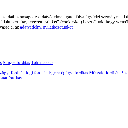
li az adatbiztonságot és adatvédelmet, garantálva ügyfelei személyes a
eboldalunkon úgynevezett "sütiket" (cookie-kat) használunk, hogy szemé
lvassa el az
adatvédelmi nyilatkozatunkat
.
s
Sürgős fordítás
Tolmácsolás
zügyi fordítás
Jogi fordítás
Egészségügyi fordítás
Műszaki fordítás
Bizo
nat fordítás