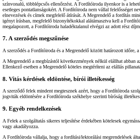
színvonalú, többlépcsős ellenőrzést. A Fordítóiroda ilyenkor is a lehe
esetleges pontatlanságokért. A Fordítóiroda nem vállal felelősséget n
elnevezések és címek megfelelő átírását. A Megrendelő a fordítás minős
igényt írásban, megfelelő bizonyítékokkal alátámasztva kell a Fordítói
megalapozott, a Fordítóiroda haladéktalanul elvégzi az adott rész díjme
7. A szerződés megszűnése
A szerződés a Fordítóiroda és a Megrendelő között határozott időre, a 
A Megrendelő a megbízástól következmények nélkül elállhat abban az 
Ellenkező esetben a Megrendelő köteles megtéríteni az elállás pillanatáig
8. Vitás kérdések eldöntése, bírói illetékesség
A szerződő felek mindent megtesznek azért, hogy a Fordítóiroda szolg
jogviták eldöntésére a Fordítóiroda székhelye szerinti bíróság illetékes
9. Egyéb rendelkezések
A Felek a szolgáltatás sikeres teljesítése érdekében kötelesek egymáss
vagy akadályozza.
A Fordítóiroda vállalja, hogy a fordítási/lektorálási megrendelések á