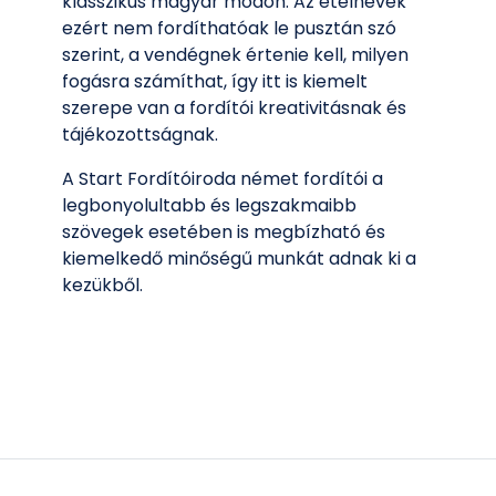
klasszikus magyar módon. Az ételnevek
ezért nem fordíthatóak le pusztán szó
szerint, a vendégnek értenie kell, milyen
fogásra számíthat, így itt is kiemelt
szerepe van a fordítói kreativitásnak és
tájékozottságnak.
A Start Fordítóiroda német fordítói a
legbonyolultabb és legszakmaibb
szövegek esetében is megbízható és
kiemelkedő minőségű munkát adnak ki a
kezükből.