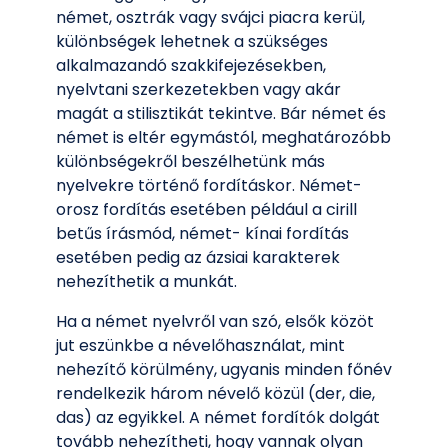
német, osztrák vagy svájci piacra kerül,
különbségek lehetnek a szükséges
alkalmazandó szakkifejezésekben,
nyelvtani szerkezetekben vagy akár
magát a stilisztikát tekintve. Bár német és
német is eltér egymástól, meghatározóbb
különbségekről beszélhetünk más
nyelvekre történő fordításkor. Német-
orosz fordítás esetében például a cirill
betűs írásmód, német- kínai fordítás
esetében pedig az ázsiai karakterek
nehezíthetik a munkát.
Ha a német nyelvről van szó, elsők közöt
jut eszünkbe a névelőhasználat, mint
nehezítő körülmény, ugyanis minden főnév
rendelkezik három névelő közül (der, die,
das) az egyikkel. A német fordítók dolgát
tovább nehezítheti, hogy vannak olyan