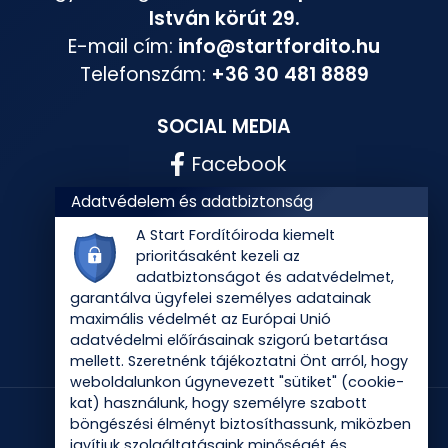
István körút 29.
E-mail cím:
info@startfordito.hu
Telefonszám:
+36 30 481 8889
SOCIAL MEDIA
Facebook
Instagram
Adatvédelem és adatbiztonság
A Start Fordítóiroda kiemelt
prioritásaként kezeli az
adatbiztonságot és adatvédelmet,
garantálva ügyfelei személyes adatainak
maximális védelmét az Európai Unió
adatvédelmi előírásainak szigorú betartása
mellett. Szeretnénk tájékoztatni Önt arról, hogy
weboldalunkon úgynevezett "sütiket" (cookie-
kat) használunk, hogy személyre szabott
böngészési élményt biztosíthassunk, miközben
javítjuk szolgáltatásaink minőségét és