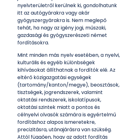
nyelvterületről kerülnek ki, gondolhatunk
itt az autógyárakra vagy akár
gyógyszergyárakra is. Nem meglepő
tehát, ha nagy az igény jogi, műszaki,
gazdasági és gyógyszerészeti német
fordításokra.
Mint minden más nyelv esetében, a nyelvi,
kulturális és egyéb különbségek
kihívásokat állíthatnak a fordítók elé. Az
eltérő közigazgatási egységek
(tartomány/kanton/megye), beosztások,
tisztségek, jogrendszerek, valamint
oktatási rendszerek, iskolatípusok,
oktatási szintek miatt a pontos és
célnyelvi olvasók számára is egyértelmű
fordításhoz alapos ismeretekre,
precizitásra, utánajárásra van szükség.
Attól függően, hogy az adott fordítás