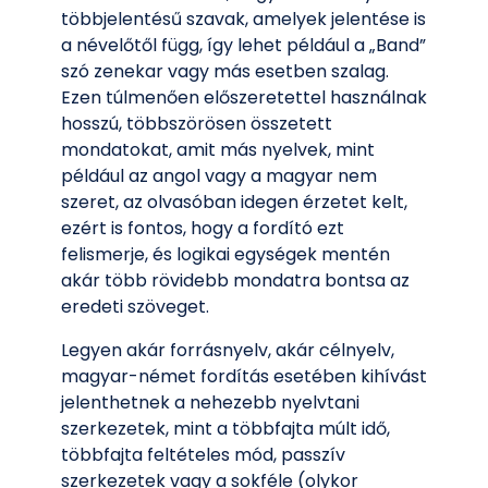
többjelentésű szavak, amelyek jelentése is
a névelőtől függ, így lehet például a „Band”
szó zenekar vagy más esetben szalag.
Ezen túlmenően előszeretettel használnak
hosszú, többszörösen összetett
mondatokat, amit más nyelvek, mint
például az angol vagy a magyar nem
szeret, az olvasóban idegen érzetet kelt,
ezért is fontos, hogy a fordító ezt
felismerje, és logikai egységek mentén
akár több rövidebb mondatra bontsa az
eredeti szöveget.
Legyen akár forrásnyelv, akár célnyelv,
magyar-német fordítás esetében kihívást
jelenthetnek a nehezebb nyelvtani
szerkezetek, mint a többfajta múlt idő,
többfajta feltételes mód, passzív
szerkezetek vagy a sokféle (olykor