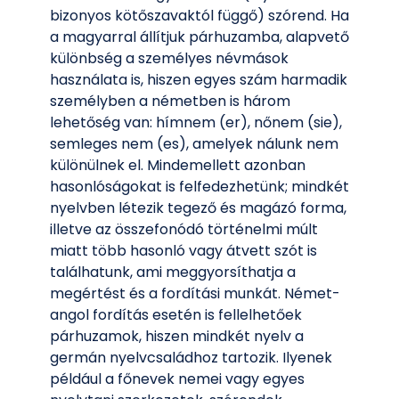
bizonyos kötőszavaktól függő) szórend. Ha
a magyarral állítjuk párhuzamba, alapvető
különbség a személyes névmások
használata is, hiszen egyes szám harmadik
személyben a németben is három
lehetőség van: hímnem (er), nőnem (sie),
semleges nem (es), amelyek nálunk nem
különülnek el. Mindemellett azonban
hasonlóságokat is felfedezhetünk; mindkét
nyelvben létezik tegező és magázó forma,
illetve az összefonódó történelmi múlt
miatt több hasonló vagy átvett szót is
találhatunk, ami meggyorsíthatja a
megértést és a fordítási munkát. Német-
angol fordítás esetén is fellelhetőek
párhuzamok, hiszen mindkét nyelv a
germán nyelvcsaládhoz tartozik. Ilyenek
például a főnevek nemei vagy egyes