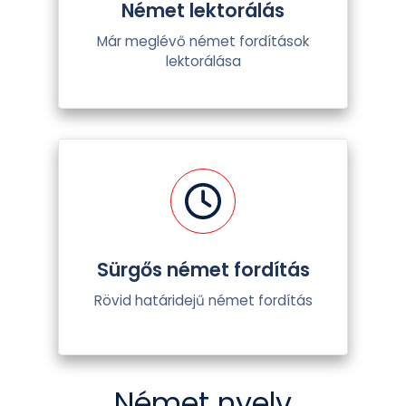
Német lektorálás
Már meglévő német fordítások
lektorálása
Sürgős német fordítás
Rövid határidejű német fordítás
Német nyelv