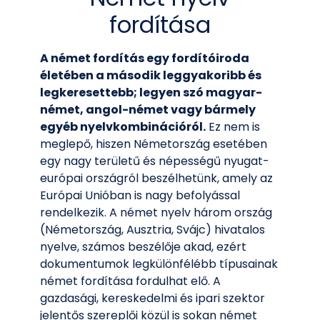
fordítása
A német fordítás egy fordítóiroda
életében a második leggyakoribb és
legkeresettebb; legyen szó magyar-
német, angol-német vagy bármely
egyéb nyelvkombinációról.
Ez nem is
meglepő, hiszen Németország esetében
egy nagy területű és népességű nyugat-
európai országról beszélhetünk, amely az
Európai Unióban is nagy befolyással
rendelkezik. A német nyelv három ország
(Németország, Ausztria, Svájc) hivatalos
nyelve, számos beszélője akad, ezért
dokumentumok legkülönfélébb típusainak
német fordítása fordulhat elő. A
gazdasági, kereskedelmi és ipari szektor
jelentős szereplői közül is sokan német