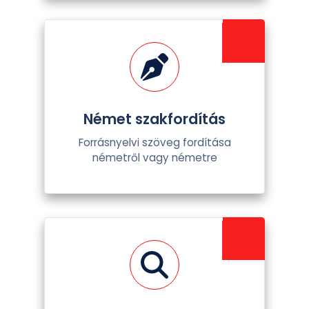
Német szakfordítás
Forrásnyelvi szöveg fordítása
németről vagy németre