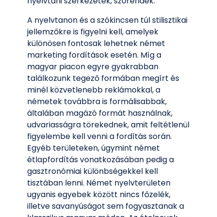
nyelvtani szerkezetek, szórendek.
A nyelvtanon és a szókincsen túl stilisztikai
jellemzőkre is figyelni kell, amelyek
különösen fontosak lehetnek német
marketing fordítások esetén. Míg a
magyar piacon egyre gyakrabban
találkozunk tegező formában megírt és
minél közvetlenebb reklámokkal, a
németek továbbra is formálisabbak,
általában magázó formát használnak,
udvariasságra törekednek, amit feltétlenül
figyelembe kell venni a fordítás során.
Egyéb területeken, úgymint német
étlapfordítás vonatkozásában pedig a
gasztronómiai különbségekkel kell
tisztában lenni. Német nyelvterületen
ugyanis egyebek között nincs főzelék,
illetve savanyúságot sem fogyasztanak a