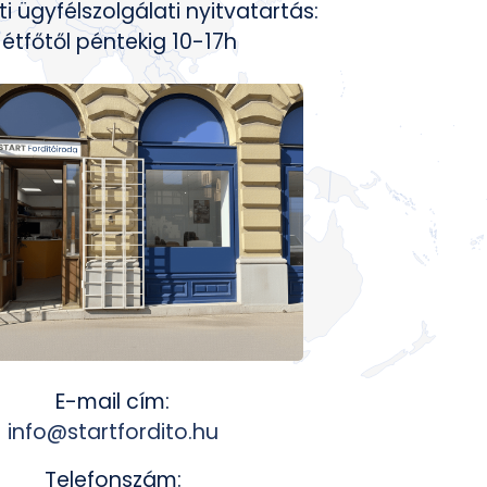
 ügyfélszolgálati nyitvatartás:
étfőtől péntekig 10-17h
E-mail cím:
info@startfordito.hu
Telefonszám: