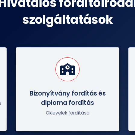
Hivatalos fordítóiroda
szolgáltatások
Bizonyítvány fordítás és
diploma fordítás
a
Oklevelek fordítása