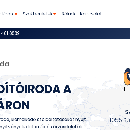
atások
Szakterületek
Rólunk
Kapcsolat
 481 8889
oda
DÍTÓIRODA A
ÁRON
S
óiroda, kiemelkedő szolgáltatásokat nyújt
1055 Bu
nyítványok, diplomák és orvosi leletek