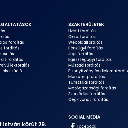
LGÁLTATÁSOK
SZAKTERÜLETEK
tás
Üzleti fordítás
rálás
Okiratfordítás
alos fordítás
Weboldalfordítás
s fordítás
Pénzügyi fordítás
ácsolás
Jogi fordítás
rált fordítás
Egészségügyi fordítás
elvű lektorálás
Műszaki fordítás
 lokalizáció
Bizonyítvány és diplomafordít
Marketing fordítás
Turisztikai fordítás
Mezőgazdasági fordítás
Szerződés fordítás
Cégkivonat fordítás
SOCIAL MEDIA
 István körút 29.
Facebook