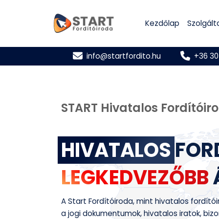
Kezdőlap
Szolgált
info@startfordito.hu
+36 30
START Hivatalos Fordítóir
HIVATALOS
FOR
LEGKEDVEZŐBB
A Start Fordítóiroda, mint hivatalos fordít
a jogi dokumentumok, hivatalos iratok, bizo