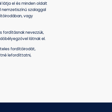
látja el és minden oldalt
ül nemzetiszínű szalaggal
dítóirodában, vagy
les fordításnak nevezzük,
időbélyegzővel látnak el.
eles fordítóirodát,
né lefordíttatni,