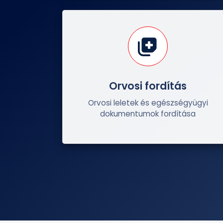
Orvosi fordítás
Orvosi leletek és egészségyügyi
dokumentumok fordítása