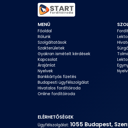
MENÜ
SZO
Főoldal
Fordí
Rólunk
Lekto
Szolgáltatások
Hivat
Szakterületek
Sürgő
Gyakran ismételt kérdések
Tolm
Kapcsolat
Lekto
Árajánlat
Egyny
Nyelvek
Nyelvi
Bankkártyás fizetés
Budapesti ügyfélszolgálat
Hivatalos fordítóiroda
Online fordítóiroda
ELÉRHETŐSÉGEK
1055 Budapest, Szent
Ügyfélszolgálat: