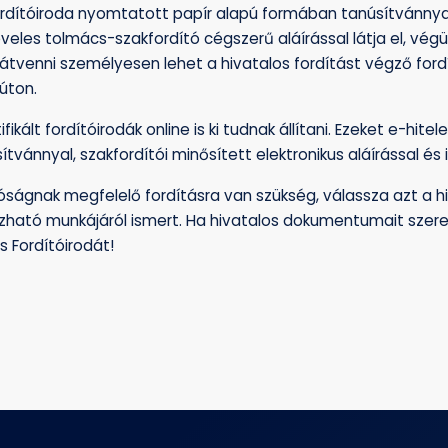
fordítóiroda nyomtatott papír alapú formában tanúsítvánnyal 
veles tolmács-szakfordító cégszerű aláírással látja el, vég
n átvenni személyesen lehet a hivatalos fordítást végző for
 úton.
ifikált fordítóirodák online is ki tudnak állítani. Ezeket e-hite
tvánnyal, szakfordítói minősített elektronikus aláírással és 
óságnak megfelelő fordításra van szükség, válassza azt a hit
ható munkájáról ismert. Ha hivatalos dokumentumait szeret
s Fordítóirodát!