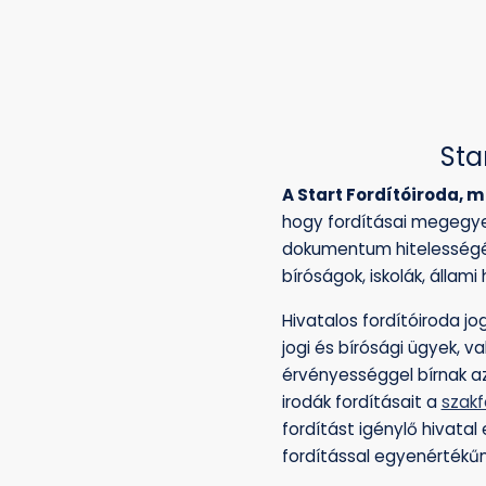
Sta
A Start Fordítóiroda, m
hogy fordításai megegye
dokumentum hitelességét a
bíróságok, iskolák, állami
Hivatalos fordítóiroda j
jogi és bírósági ügyek, v
érvényességgel bírnak a
irodák fordításait a
szakf
fordítást igénylő hivatal 
fordítással egyenértékűne