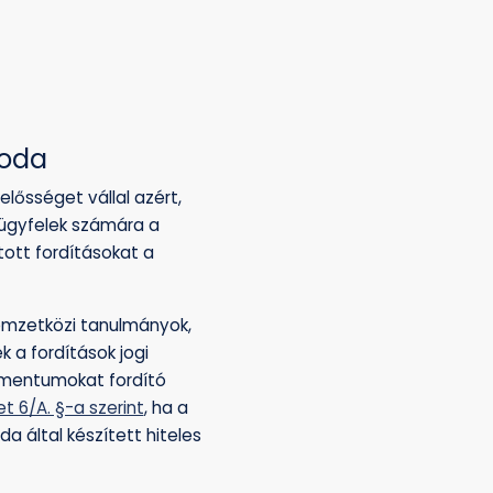
roda
elelősséget vállal azért,
ügyfelek számára a
tott fordításokat a
nemzetközi tanulmányok,
 a fordítások jogi
umentumokat fordító
t 6/A. §-a szerint
, ha a
da által készített hiteles