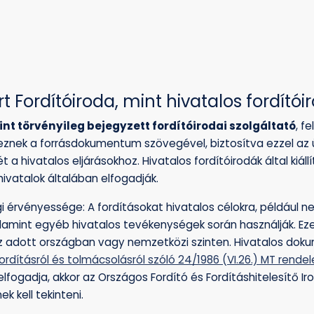
rt Fordítóiroda, mint hivatalos fordítói
int törvényileg bejegyzett fordítóirodai szolgáltató
, f
znek a forrásdokumentum szövegével, biztosítva ezzel az 
 hivatalos eljárásokhoz. Hivatalos fordítóirodák által kiállí
 hivatalok általában elfogadják.
ogi érvényessége: A fordításokat hivatalos célokra, például 
alamint egyéb hivatalos tevékenységek során használják. Ezek
z adott országban vagy nemzetközi szinten. Hivatalos dok
ordításról és tolmácsolásról szóló 24/1986 (VI.26.) MT rendele
elfogadja, akkor az Országos Fordító és Fordításhitelesítő Iro
k kell tekinteni.