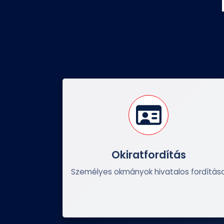
Okiratfordítás
Személyes okmányok hivatalos fordítás