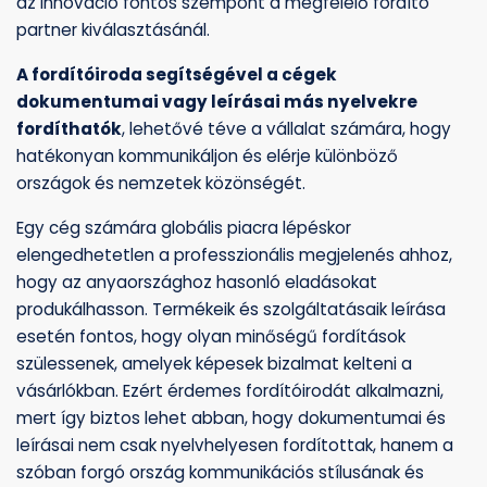
az innováció fontos szempont a megfelelő fordító
partner kiválasztásánál.
A fordítóiroda segítségével a cégek
dokumentumai vagy leírásai más nyelvekre
fordíthatók
, lehetővé téve a vállalat számára, hogy
hatékonyan kommunikáljon és elérje különböző
országok és nemzetek közönségét.
Egy cég számára globális piacra lépéskor
elengedhetetlen a professzionális megjelenés ahhoz,
hogy az anyaországhoz hasonló eladásokat
produkálhasson. Termékeik és szolgáltatásaik leírása
esetén fontos, hogy olyan minőségű fordítások
szülessenek, amelyek képesek bizalmat kelteni a
vásárlókban. Ezért érdemes fordítóirodát alkalmazni,
mert így biztos lehet abban, hogy dokumentumai és
leírásai nem csak nyelvhelyesen fordítottak, hanem a
szóban forgó ország kommunikációs stílusának és