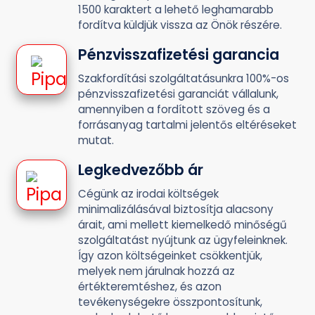
1500 karaktert a lehető leghamarabb
fordítva küldjük vissza az Önök részére.
Pénzvisszafizetési garancia
Szakfordítási szolgáltatásunkra 100%-os
pénzvisszafizetési garanciát vállalunk,
amennyiben a fordított szöveg és a
forrásanyag tartalmi jelentős eltéréseket
mutat.
Legkedvezőbb ár
Cégünk az irodai költségek
minimalizálásával biztosítja alacsony
árait, ami mellett kiemelkedő minőségű
szolgáltatást nyújtunk az ügyfeleinknek.
Így azon költségeinket csökkentjük,
melyek nem járulnak hozzá az
értékteremtéshez, és azon
tevékenységekre összpontosítunk,