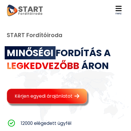
menü
START Fordítóiroda
MINŐSÉGI
FORDÍTÁS A
LEGKEDVEZŐBB
ÁRON
Kérjen egyedi árajánlatot
12000 elégedett ügyfél