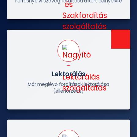
Forrásnyelvi szöveg fordítása a kért célnyelvre
Lektorálás
Már meglévő fordítások lektorálása
(ellenőrzése)