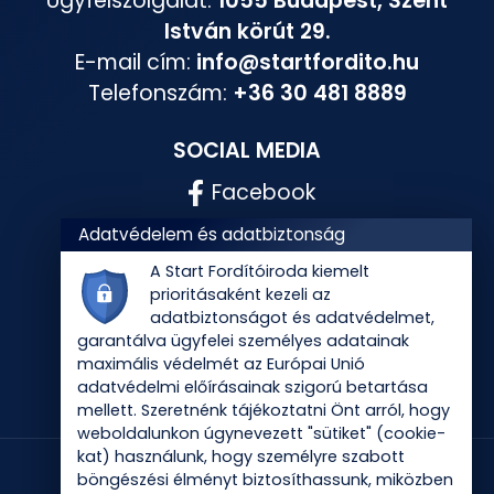
Ügyfélszolgálat:
1055 Budapest, Szent
István körút 29.
E-mail cím:
info@startfordito.hu
Telefonszám:
+36 30 481 8889
SOCIAL MEDIA
Facebook
Instagram
Adatvédelem és adatbiztonság
A Start Fordítóiroda kiemelt
prioritásaként kezeli az
adatbiztonságot és adatvédelmet,
garantálva ügyfelei személyes adatainak
maximális védelmét az Európai Unió
adatvédelmi előírásainak szigorú betartása
mellett. Szeretnénk tájékoztatni Önt arról, hogy
weboldalunkon úgynevezett "sütiket" (cookie-
kat) használunk, hogy személyre szabott
böngészési élményt biztosíthassunk, miközben