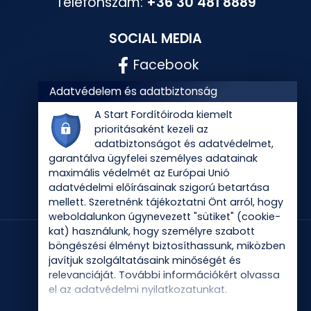
Telefonszám:
+36 30 481 8889
SOCIAL MEDIA
Facebook
Instagram
Adatvédelem és adatbiztonság
A Start Fordítóiroda kiemelt
prioritásaként kezeli az
adatbiztonságot és adatvédelmet,
garantálva ügyfelei személyes adatainak
maximális védelmét az Európai Unió
adatvédelmi előírásainak szigorú betartása
mellett. Szeretnénk tájékoztatni Önt arról, hogy
weboldalunkon úgynevezett "sütiket" (cookie-
kat) használunk, hogy személyre szabott
böngészési élményt biztosíthassunk, miközben
javítjuk szolgáltatásaink minőségét és
relevanciáját. További információkért olvassa
el az
adatvédelmi nyilatkozatunkat
.