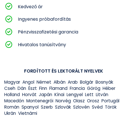
Kedvező ár
Ingyenes próbafordítás
Pénzvisszafizetési garancia
Hivatalos tanúsítvány
FORDÍTOTT ÉS LEKTORÁLT NYELVEK
Magyar
Angol
Német
Albán
Arab
Bolgár
Bosnyák
Cseh
Dán
Észt
Finn
Flamand
Francia
Görög
Héber
Holland
Horvát
Japán
Kínai
Lengyel
Lett
Litván
Macedón
Montenegrói
Norvég
Olasz
Orosz
Portugál
Román
Spanyol
Szerb
Szlovák
Szlovén
Svéd
Török
Ukrán
Vietnámi