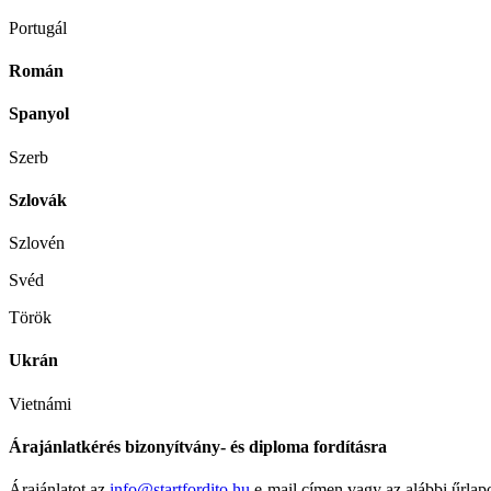
Portugál
Román
Spanyol
Szerb
Szlovák
Szlovén
Svéd
Török
Ukrán
Vietnámi
Árajánlatkérés bizonyítvány- és diploma fordításra
Árajánlatot az
info@startfordito.hu
e-mail címen vagy az alábbi űrlap