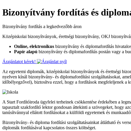
Bizonyítvány fordítás és diplom
Bizonyítvány
fordítás a
legkedvezőbb
áron
Középiskolai bizonyítványok, érettségi bizonyítvány, OKJ bizonyítv
Online, elektronikus
bizonyítvány és diplomafordítás hivatalos
Papír alapú
bizonyítvány és diplomafordítás postán vagy a budap
Árajánlatot kérek!
Az egyetemi diplomák, középiskolai bizonyítványok és érettségi biz
nyelven kínál bizonyítvány- és diplomafordítási szolgáltatásokat, amel
időbélyegzővel), biztosítva ezzel, hogy a fordítások megfeleljenek 
A Start Fordítóiroda ügyfelei terheinek csökkentése érdekében a legm
tapasztalt szakfordító lektor gondosan áttekinti a szövegeket, hogy 
tanúsítvánnyal ellátott fordításokat a külföldi egyetemek és munkaadók 
Bizonyítvány- és diploma fordítási szolgáltatásainkat átlátható és ver
diplomák fordításával kapcsolatos összes költséget.