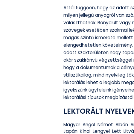
Attól függően, hogy az adott sz
milyen jellegű anyagról van szó,
választhatnak. Bonyolult vagy
szövegek esetében szakmai lekto
magas szintű ismerete mellett i
elengedhetetlen követelmény. 
adott szakterületen nagy tapas
akár szakirányú végzettséggel
hogy a dokumentumok a célnye
stilisztikailag, mind nyelvileg t
lektorálás lehet a legjobb me
igyekszünk ügyfeleink igényeihe
lektorálási típusok megbízást
LEKTORÁLT NYELVE
Magyar
Angol
Német
Albán
A
Japán
Kínai
Lengyel
Lett
Litv