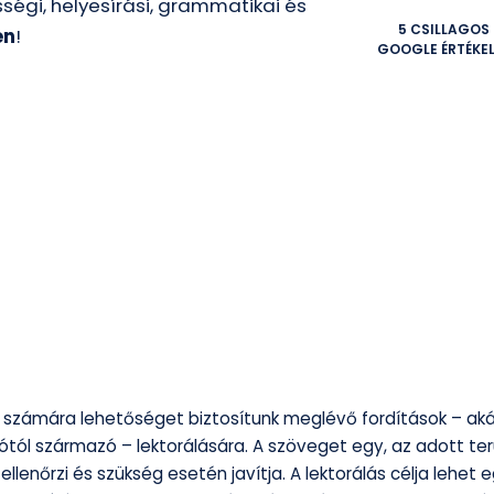
sségi, helyesírási, grammatikai és
5 CSILLAGOS
en
!
GOOGLE ÉRTÉKE
 számára lehetőséget biztosítunk meglévő fordítások – aká
ótól származó – lektorálására. A szöveget egy, az adott ter
 ellenőrzi és szükség esetén javítja. A lektorálás célja lehet