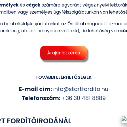
emélyek
és
cégek
számára egyaránt végez nyelvi lektorálá
mailben
vagy személyes ügyfélszolgálatunkon van lehetős
 belül elküldjük ajánlatunkat az Ön által megadott e-mail cí
arakterig, afelett arányosan változik), de lehetőség van
sü
Árajánlatkérés
TOVÁBBI ELÉRHETŐSÉGEK
E-mail cím:
info@startfordito.hu
Telefonszám:
+36 30 481 8889
RT FORDÍTÓIRODÁNÁL