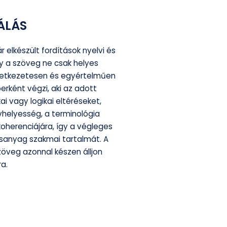
ÁLÁS
 elkészült fordítások nyelvi és
y a szöveg ne csak helyes
övetkezetesen és egyértelműen
erként végzi, aki az adott
kai vagy logikai eltéréseket,
vhelyesség, a terminológia
oherenciájára, így a végleges
anyag szakmai tartalmát. A
szöveg azonnal készen álljon
a.