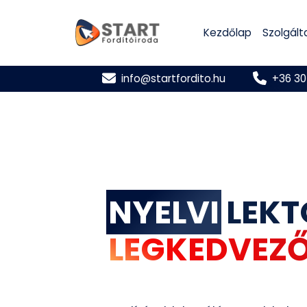
Kezdőlap
Szolgált
info@startfordito.hu
+36 30
NYELVI
LEKT
LEGKEDVEZ