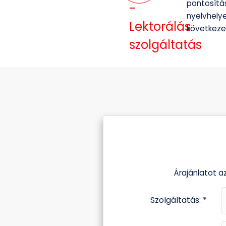
pontosítá
nyelvhelye
következe
Árajánlatot a
Szolgáltatás: *