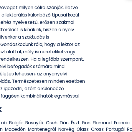
öveget milyen célra szánják, illetve
 a lektorálás különböző típusai közül
 nehéz nyelvezetű, erősen szakmai
rálást is kínálunk, hiszen a nyelv
lyenkor a szaktudás is
Gondoskodunk róla, hogy a lektor az
ztalattal, mély ismeretekkel vagy
 rendelkezzen. Ha a legfőbb szempont,
lvi befogadók számára mind
ökéletes lehessen, az anyanyelvi
goldás. Természetesen minden esetben
z igazodni, ezért a különböző
ól függően kombinálhatók egymással.
K
rab
Bolgár
Bosnyák
Cseh
Dán
Észt
Finn
Flamand
Francia
án
Macedón
Montenegrói
Norvég
Olasz
Orosz
Portugál
R