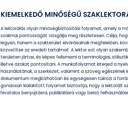
KIEMELKEDŐ MINŐSÉGŰ SZAKLEKTOR
A lektorálás olyan minőségbiztosítási folyamat, amely a már
szakmai pontosságát vizsgálja meg részletesen. Célja, hog
legyen, hanem a szakterület elvárásainak megfelelően, k
közvetítse az eredeti tartalmat. A lektor ezt olyan szakemb
területen jártas, és képes felismerni a terminológiai, stiliszti
illetve azokat pontosítani. A munkafolyamat kiterjed a nyel
használatának, a szerkezet, valamint a szöveg egészének k
dokumentum megbízhatóan és egységesen tükrözi a forrás
gondosan kialakított folyamat biztosítja, hogy a lektorált 
hivatalos benyújtásra, publikálásra vagy belső felhasználásr