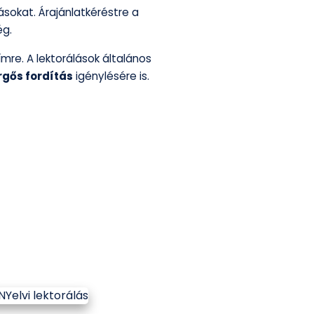
sokat. Árajánlatkéréstre a
ég.
mre. A lektorálások általános
rgős fordítás
igénylésére is.