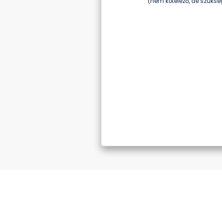
(nem kötelező, de szüksé