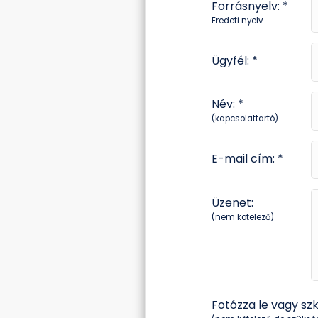
Forrásnyelv: *
Eredeti nyelv
Ügyfél: *
Név: *
(kapcsolattartó)
E-mail cím: *
Üzenet:
(nem kötelező)
Fotózza le vagy sz