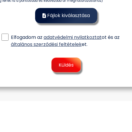
g lehet rá a pontosabb és kedvezőbb ár meghatározásához)
Fájlok kiválasztása
Elfogadom az
adatvédelmi nyilatkoztat
ot és az
általános szerződési feltételek
et.
Küldés