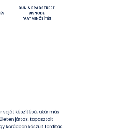
DUN & BRADSTREET
LÉS
BISNODE
"AA" MINŐSÍTÉS
r saját készítésű, akár más
ületen jártas, tapasztalt
 egy korábban készült fordítás