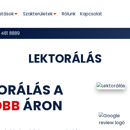
atások
Szakterületek
Rólunk
Kapcsolat
 481 8889
LEKTORÁLÁS
ORÁLÁS A
ŐBB
ÁRON