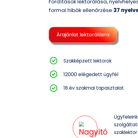
Fordítások lektorálása, nyelvhelye
formai hibák ellenőrzése
37 nyelv
Árajánlat lektorálásra
Szakképzett lektorok
12000 elégedett ügyfél
18 év szakmai tapasztalat
Ügyfeleink
szolgáltat
szaklektor