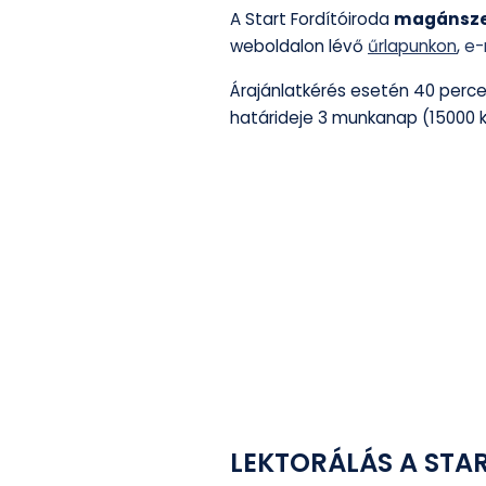
A Start Fordítóiroda
magánsz
weboldalon lévő
űrlapunkon
,
e-
Árajánlatkérés esetén 40 percen
határideje 3 munkanap (15000 k
LEKTORÁLÁS A STA