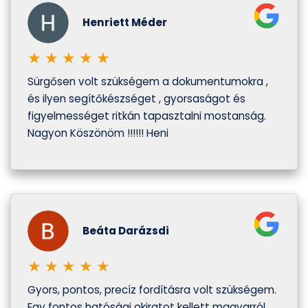
Henriett Méder
★
★
★
★
★
Sürgősen volt szükségem a dokumentumokra ,
és ilyen segítőkészséget , gyorsaságot és
figyelmességet ritkán tapasztalni mostanság.
Nagyon Köszönöm !!!!!! Heni
Beáta Darázsdi
★
★
★
★
★
Gyors, pontos, precíz fordításra volt szükségem.
Egy fontos hatósági okiratot kellett magyarról