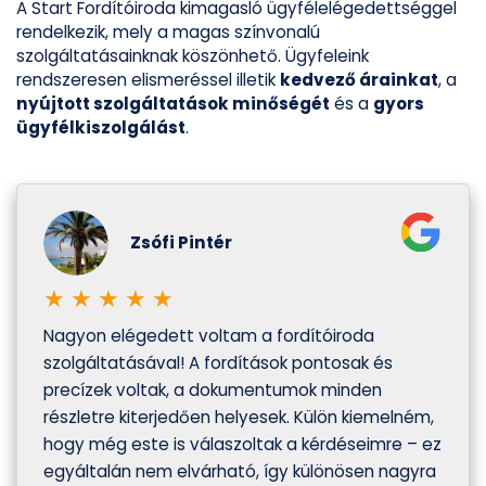
A Start Fordítóiroda kimagasló ügyfélelégedettséggel
rendelkezik, mely a magas színvonalú
szolgáltatásainknak köszönhető. Ügyfeleink
rendszeresen elismeréssel illetik
kedvező árainkat
, a
nyújtott szolgáltatások minőségét
és a
gyors
ügyfélkiszolgálást
.
Zsófi Pintér
★
★
★
★
★
Nagyon elégedett voltam a fordítóiroda
szolgáltatásával! A fordítások pontosak és
precízek voltak, a dokumentumok minden
részletre kiterjedően helyesek. Külön kiemelném,
hogy még este is válaszoltak a kérdéseimre – ez
egyáltalán nem elvárható, így különösen nagyra