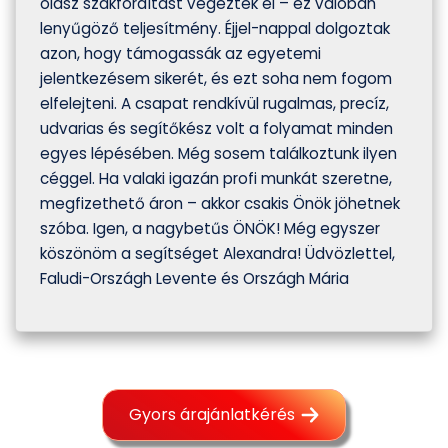
olasz szakfordítást végeztek el – ez valóban
lenyűgöző teljesítmény. Éjjel-nappal dolgoztak
azon, hogy támogassák az egyetemi
jelentkezésem sikerét, és ezt soha nem fogom
elfelejteni. A csapat rendkívül rugalmas, precíz,
udvarias és segítőkész volt a folyamat minden
egyes lépésében. Még sosem találkoztunk ilyen
céggel. Ha valaki igazán profi munkát szeretne,
megfizethető áron – akkor csakis Önök jöhetnek
szóba. Igen, a nagybetűs ÖNÖK! Még egyszer
köszönöm a segítséget Alexandra! Üdvözlettel,
Faludi-Országh Levente és Országh Mária
Gyors árajánlatkérés