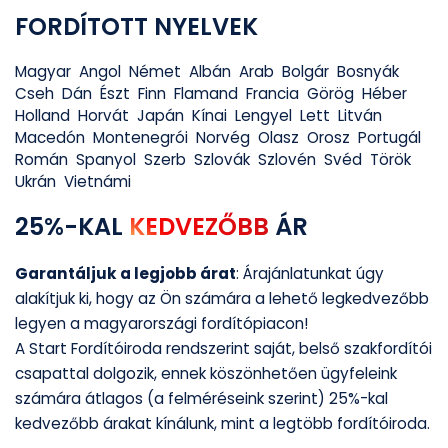
FORDÍTOTT NYELVEK
Magyar
Angol
Német
Albán
Arab
Bolgár
Bosnyák
Cseh
Dán
Észt
Finn
Flamand
Francia
Görög
Héber
Holland
Horvát
Japán
Kínai
Lengyel
Lett
Litván
Macedón
Montenegrói
Norvég
Olasz
Orosz
Portugál
Román
Spanyol
Szerb
Szlovák
Szlovén
Svéd
Török
Ukrán
Vietnámi
25%-KAL
KEDVEZŐBB
ÁR
Garantáljuk a legjobb árat
: Árajánlatunkat úgy
alakítjuk ki, hogy az Ön számára a lehető legkedvezőbb
legyen a magyarországi fordítópiacon!
A Start Fordítóiroda rendszerint saját, belső szakfordítói
csapattal dolgozik, ennek köszönhetően ügyfeleink
számára átlagos (a felméréseink szerint) 25%-kal
kedvezőbb árakat kínálunk, mint a legtöbb fordítóiroda.