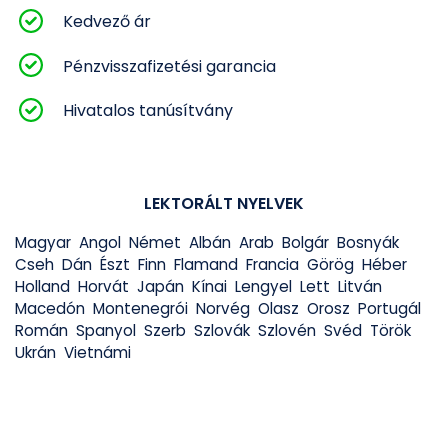
Kedvező ár
Pénzvisszafizetési garancia
Hivatalos tanúsítvány
LEKTORÁLT NYELVEK
Magyar
Angol
Német
Albán
Arab
Bolgár
Bosnyák
Cseh
Dán
Észt
Finn
Flamand
Francia
Görög
Héber
Holland
Horvát
Japán
Kínai
Lengyel
Lett
Litván
Macedón
Montenegrói
Norvég
Olasz
Orosz
Portugál
Román
Spanyol
Szerb
Szlovák
Szlovén
Svéd
Török
Ukrán
Vietnámi