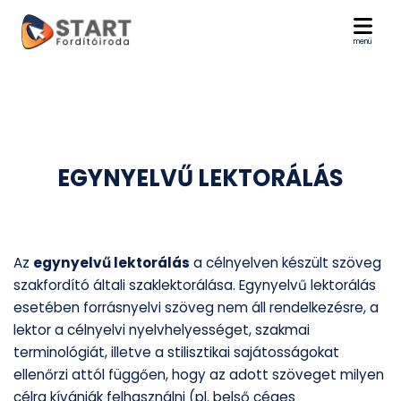
menü
EGYNYELVŰ LEKTORÁLÁS
Az
egynyelvű lektorálás
a célnyelven készült szöveg
szakfordító általi szaklektorálása. Egynyelvű lektorálás
esetében forrásnyelvi szöveg nem áll rendelkezésre, a
lektor a célnyelvi nyelvhelyességet, szakmai
terminológiát, illetve a stilisztikai sajátosságokat
ellenőrzi attól függően, hogy az adott szöveget milyen
célra kívánják felhasználni (pl. belső céges