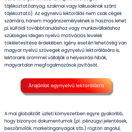
tájékoztatóanyag, szakmai vagy laikusoknak szánt
tájékoztató). Az egynelvű lektorálás nem csak cégek
számára, hanem magánszemélyeknek is hasznos lehet
pl. külföldi továbbtanuláshoz vagy munkavállaláshoz
szükséges idegen nyelvű motivációs levelek
tökéletesítése érdekében. Igény esetén lehetőség van
magyar nyelvű szövegek egynyelvű lektorálására is,
lektoraink örömmel vállalják a helyesírási hibák,
magyartalan megfogalmazások javítását.
Árajánlat egynyelvű lektorálásra
A mai globalizált üzleti környezetben egyre gyakoribb,
hogy bizonyos dokumentumok (pl.: pénzügyi jelentések,
beszámolók, marketinganyagok stb.) rögtön angolul,