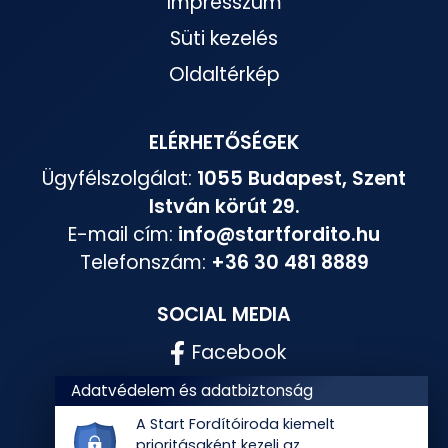
Impresszum
Süti kezelés
Oldaltérkép
ELÉRHETŐSÉGEK
Ügyfélszolgálat:
1055 Budapest, Szent
István körút 29.
E-mail cím:
info@startfordito.hu
Telefonszám:
+36 30 481 8889
SOCIAL MEDIA
Facebook
Instagram
Adatvédelem és adatbiztonság
A Start Fordítóiroda kiemelt
prioritásaként kezeli az