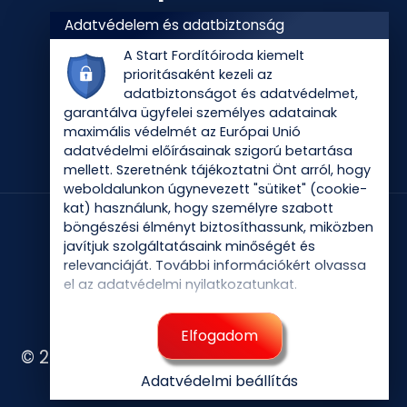
Instagram
Adatvédelem és adatbiztonság
A Start Fordítóiroda kiemelt
prioritásaként kezeli az
adatbiztonságot és adatvédelmet,
garantálva ügyfelei személyes adatainak
maximális védelmét az Európai Unió
adatvédelmi előírásainak szigorú betartása
mellett. Szeretnénk tájékoztatni Önt arról, hogy
weboldalunkon úgynevezett "sütiket" (cookie-
kat) használunk, hogy személyre szabott
böngészési élményt biztosíthassunk, miközben
javítjuk szolgáltatásaink minőségét és
relevanciáját. További információkért olvassa
el az
adatvédelmi nyilatkozatunkat
.
Elfogadom
© 2026 Start Fordítóiroda
Adatvédelmi beállítás